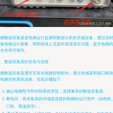
电梯数据采集器是电梯运行监测和数据分析的关键设备，通过实
采集电梯运行参数，帮助维保人员及时发现潜在问题，提升电梯
安全性和可靠性。
一、数据采集器的安装与连接
电梯数据采集器通常安装在电梯控制柜内，通过传感器和接口模
与电梯控制系统连接。安装步骤如下：
确认电梯型号和控制系统类型，选择兼容的数据采集器。
断电后，将采集器的传感器连接到电梯的运行部件（如电机
门机、限速器等）。