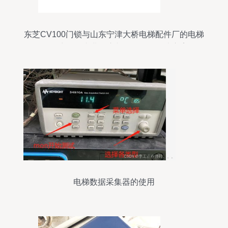
东芝CV100门锁与山东宁津大桥电梯配件厂的电梯
数据采集器 专业供应与智能监控解决方案
电梯数据采集器的使用