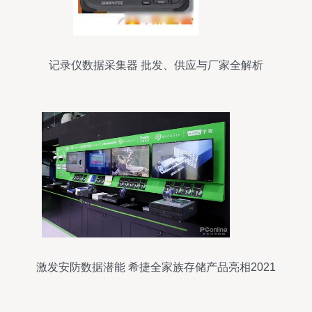
记录仪数据采集器 批发、供应与厂家全解析
激发安防数据潜能 希捷全家族存储产品亮相2021
CPSE安博会，赋能智慧安防新时代