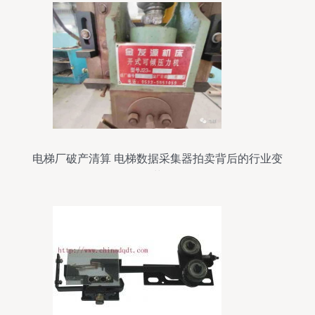
电梯厂破产清算 电梯数据采集器拍卖背后的行业变
革