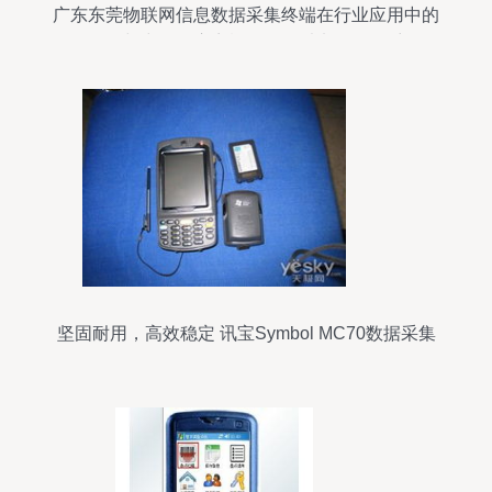
广东东莞物联网信息数据采集终端在行业应用中的
价格分析与中国供应商概览——以电梯数据采集器
为例
坚固耐用，高效稳定 讯宝Symbol MC70数据采集
器热销揭秘