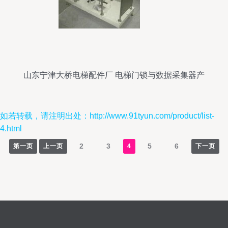
山东宁津大桥电梯配件厂 电梯门锁与数据采集器产
品及批发信息
如若转载，请注明出处：http://www.91tyun.com/product/list-
4.html
2
3
5
6
第一页
上一页
4
下一页